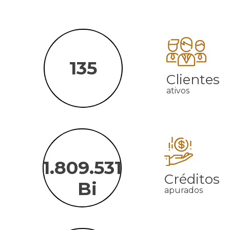
146
Clientes
ativos
1.958.412
Créditos
Bi
apurados